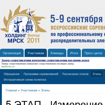
Организация
Участникам
Команды
Итоги
Пресс-центр
Замер сопротивления измерение сопротивления изоляции замер
Замер сопротивления измерение сопротивления изоляции замер
.
tmelectro.ru
Обращение
Программа соревнований
Расписание этапов
Этапы
Интерактивная схема полигона
Главная
»
Участникам
»
Этапы
5 ЭТАП - Измерение