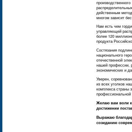
производственного
распределительных
действенным метод
многом зависит бе
Нам есть чем горди
управляющей распр
более 120 миллион
продукта Российск
Состязания подлин
национального геро
отечественной элек
нашей профессии, р
экономических и д
Уверен, соревнова
из всех уголков на
комплекса страны 
профессиональной 
Желаю вам воли к
достижении поста
Выражаю благодар
созиданию соврем