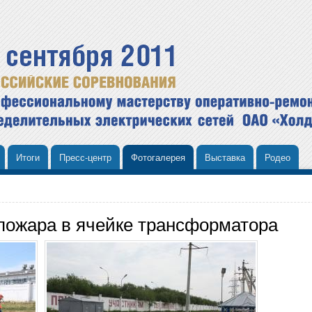
Итоги
Пресс-центр
Фотогалерея
Выставка
Родео
 пожара в ячейке трансформатора