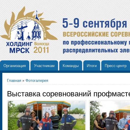
Организация
Участникам
Команды
Итоги
Пресс-центр
Главная
»
Фотогалерея
Выставка соревнований профмасте