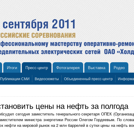
Итоги
Пресс-центр
Фотогалерея
Выставка
Родео
Публикации СМИ
Видеосюжеты
Объединенный пресс-центр
Информа
тановить цены на нефть за полгода
бсудил сегодня заместитель генерального секретаря ОПЕК (Организаци
аместителем министра энергетики России Олегом Гордеевым. По слов
ок нефти на мировой рынок на 2 млн баррелей в сутки цены на нефть в