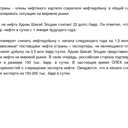
траны - члены нефтяного картеля сократили нефтедобычу в общей сл
ролировать ситуацию на мировом рынке.
а нефть Аднан Шихаб Эльдин считает 22 долл./барр. Он отметил, чт
р. нефти в сутки с 1 января будущего года.
ланирует снизить нефтедобычу с начала следующего года на 1,5 млн 
зависимые" поставщики нефти (страны – экспортеры, не являющиеся чл
низят добычу на 0,5 млн барр./сутки. Аднан Шихаб Эльдин представи
та нефти на мировой рынок. В свою очередь, российская сторона подтве
и в размере 150 тыс. барр. в сутки. В настоящее время ОПЕК ож
воренностей о сокращении экспорта нефти. Ожидается, что в начале с
экспорта на 150-200 тыс. барр в сутки.