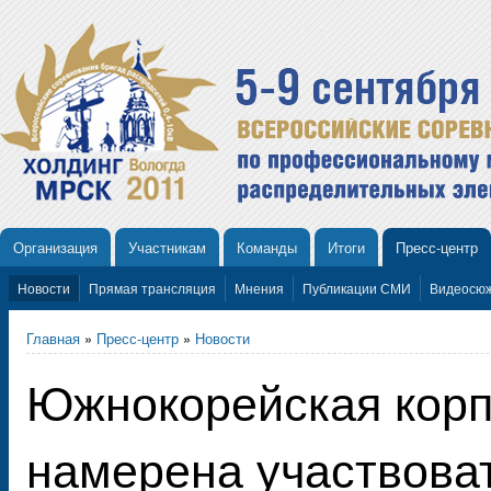
Организация
Участникам
Команды
Итоги
Пресс-центр
Новости
Прямая трансляция
Мнения
Публикации СМИ
Видеосю
Главная
»
Пресс-центр
»
Новости
Южнокорейская корп
намерена участвова