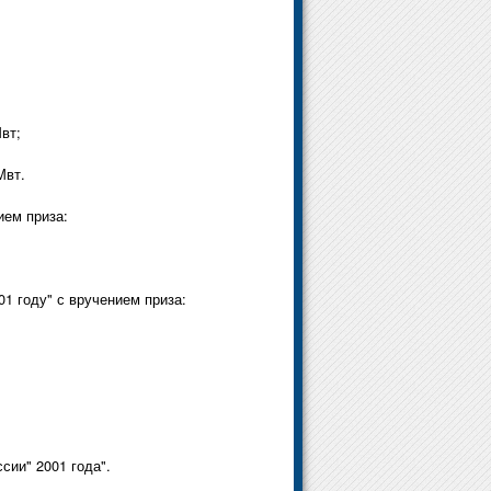
вт;
Мвт.
ием приза:
1 году" с вручением приза:
ии" 2001 года".