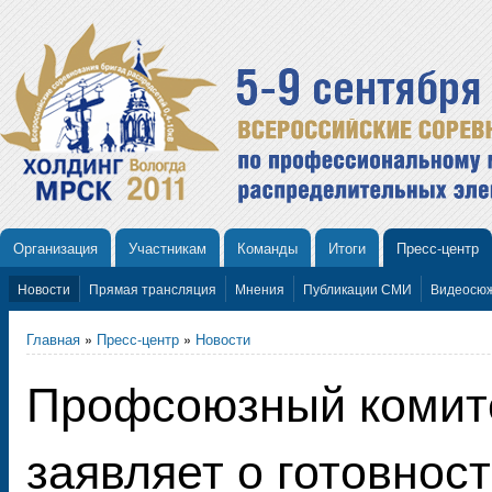
Организация
Участникам
Команды
Итоги
Пресс-центр
Новости
Прямая трансляция
Мнения
Публикации СМИ
Видеосю
Главная
»
Пресс-центр
»
Новости
Профсоюзный комите
заявляет о готовнос