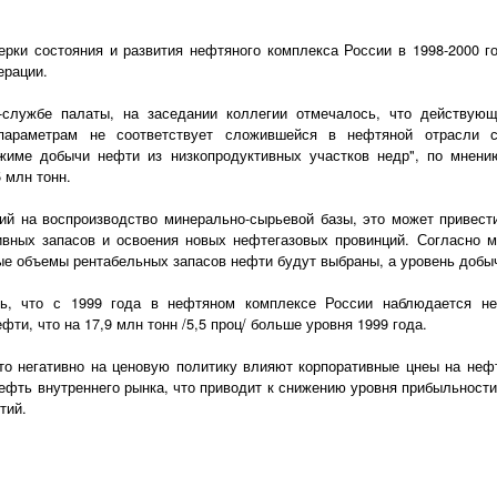
ерки состояния и развития нефтяного комплекса России в 1998-2000 г
ерации.
службе палаты, на заседании коллегии отмечалось, что действующ
параметрам не соответствует сложившейся в нефтяной отрасли с
жиме добычи нефти из низкопродуктивных участков недр", по мнени
 млн тонн.
ий на воспроизводство минерально-сырьевой базы, это может привест
ивных запасов и освоения новых нефтегазовых провинций. Согласно 
ые объемы рентабельных запасов нефти будут выбраны, а уровень добыч
сь, что с 1999 года в нефтяном комплексе России наблюдается не
ти, что на 17,9 млн тонн /5,5 проц/ больше уровня 1999 года.
что негативно на ценовую политику влияют корпоративные цнеы на не
фть внутреннего рынка, что приводит к снижению уровня прибыльности
тий.