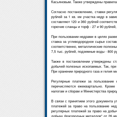
Касьяновым. Также утверждены правила
Согласно постановлению, ставки регул
рублей за 1 кв. км участка недр в зав
составляют 120 и 360 рублей соответств
горючие сланцы и торф - 27 и 90 рублей,
При пользовании недрами в целях разве
ставка за углеводородное сырье состав
соответственно, металлические полезные
7,5 тыс. рублей, подземные воды - 800 ру
Также в постановлении утверждены ст
добычей полезных ископаемых. Так, при 
При хранении природного газа и гелия ми
Регулярные платежи за пользование 
перечисляются ежеквартально. Кроме 
налогам и сборам и Министерства приро
В связи с принятием этого документа 
платежей за право на пользование нед
регулярных платежей за право на добыч
добычу благородных металлов" от 26 ав