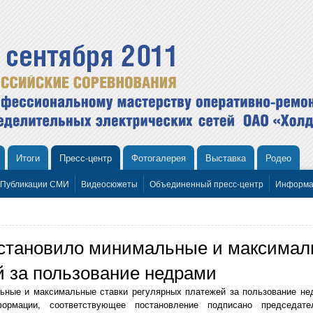
Итоги
Пресс-центр
Фотогалерея
Выставка
Родео
Публикации СМИ
Видеосюжеты
Объединенный пресс-центр
Информа
становило минимальные и максимал
й за пользование недрами
ьные и максимальные ставки регулярных платежей за пользование не
нформации, соответствующее постановление подписано председа