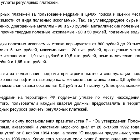
 уплаты регулярных платежей.
ярных платежей за пользование недрами в целях поиска и оценки мес
исимости от вида полезных ископаемых. Так, за углеводородное сырь
енно, драгоценные металлы - 90 и 270 рублей, металлические полезные 
 прочие твердые полезные ископаемые - 20 и 50 рублей, подземные воды 
дки полезных ископаемых ставки варьируются от 800 рублей до 20 тыс
ляет 5 тыс. рублей, максимальная - 20 тыс. рублей, драгоценные метал
 ископаемые - 1,9 тыс. рублей и 10,5 тыс. рублей, неметаллические пол
блей и 1,65 тыс. рублей.
авки за пользование недрами при строительстве и эксплуатации под
хранении нефти и газоконденсата минимальная ставка равна 3,5 рублей 
нимальная ставка составляет 0,2 рубля за 1 тысячу куб. метров, максим
недрами на территории РФ подлежат уплате по месту нахождения
того, пользователи каждый квартал должны предоставлять в терри
дных ресурсов расчеты регулярных платежей.
утратили силу постановления правительства РФ "Об утверждении Полож
рами, акваторией и участками морского дна" от 28 октября 1992 года
у угля" от 3 ноября 1994 года, а также "О введении предельных уров
густа 1996 года. Кроме того, утратил силу пункт 2 постановления прав