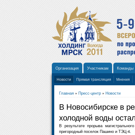
Организация
Участникам
Команды
Новости
Прямая трансляция
Мнения
Главная
»
Пресс-центр
»
Новости
В Новосибирске в ре
холодной воды оста
В результате прорыва магистральног
пригородный поселок Пашино и ТЭЦ-4.