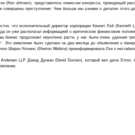
он (Ken Johnson), представитель комиссии конгресса, проводящей расс
ли совершены преступления. Чем больше мы узнаем о деталях этого д
стно, что исполнительный директор корпорации Кеннет Лэй (Kenneth 
когда он уже располагал информацией о критическом финансовом полож
аш бизнес продолжает неуклонно расти, у нас была очень удачная тре
". Это заявление было сделано за два месяца до объявления о банкро
Enron Шерон Уоткинс (Sherron Watkins) проинформировала Лэя о нестаби
 Andersen LLP Дэвид Дункан (David Duncan), который вел дела Enron,
компании.