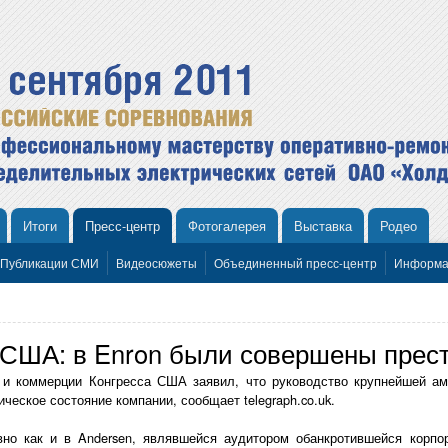
Итоги
Пресс-центр
Фотогалерея
Выставка
Родео
Публикации СМИ
Видеосюжеты
Объединенный пресс-центр
Информа
 США: в Enron были совершены прес
 и коммерции Конгресса США заявил, что руководство крупнейшей ам
ческое состояние компании, сообщает telegraph.co.uk.
авно как и в Andersen, являвшейся аудитором обанкротившейся корп