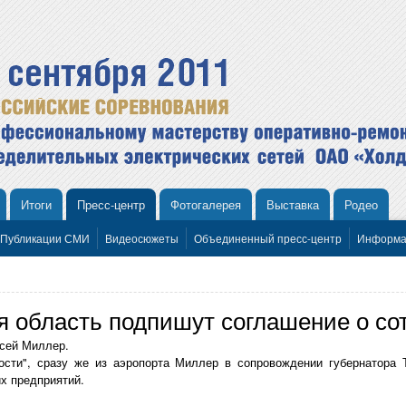
Итоги
Пресс-центр
Фотогалерея
Выставка
Родео
Публикации СМИ
Видеосюжеты
Объединенный пресс-центр
Информа
я область подпишут соглашение о со
ксей Миллер.
ости", сразу же из аэропорта Миллер в сопровождении губернатора 
х предприятий.