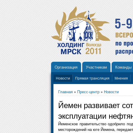
Организация
Участникам
Команды
Новости
Прямая трансляция
Мнения
Главная
»
Пресс-центр
»
Новости
Йемен развивает сот
эксплуатации нефтя
Йеменское правительство одобрило под
месторождений на юге Йемена, передает