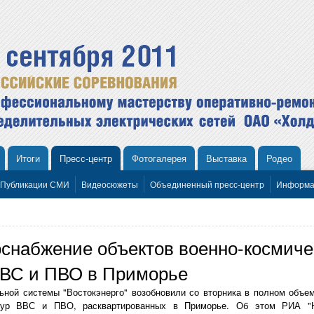
Итоги
Пресс-центр
Фотогалерея
Выставка
Родео
Публикации СМИ
Видеосюжеты
Объединенный пресс-центр
Информа
оснабжение объектов военно-космиче
 ВВС и ПВО в Приморье
ьной системы "Востокэнерго" возобновили со вторника в полном объем
ктур ВВС и ПВО, расквартированных в Приморье. Об этом РИА "Н