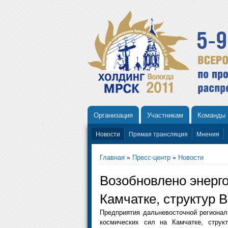
Организация
Участникам
Команды
Новости
Прямая трансляция
Мнения
Главная
»
Пресс-центр
»
Новости
Возобновлено энерг
Камчатке, структур
Предприятия дальневосточной регионал
космических сил на Камчатке, стру