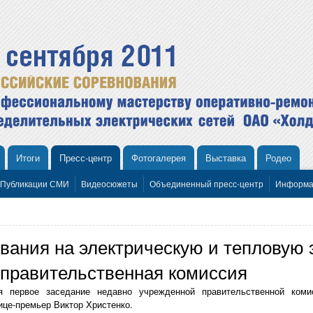
Итоги
Пресс-центр
Фотогалерея
Выставка
Родео
Публикации СМИ
Видеосюжеты
Объединенный пресс-центр
Информа
вания на электрическую и тепловую 
 правительственная комиссия
ся первое заседание недавно учрежденной правительственной ком
ице-премьер Виктор Христенко.