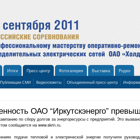
Итоги
Пресс-центр
Фотогалерея
Выставка
Родео
Публикации СМИ
Видеосюжеты
Объединенный пресс-центр
Информа
енность ОАО “Иркутскэнерго” превыш
ампанию по сбору долгов за энергоресурсы с предприятий. Это вызван
том сообщается на www.skrin.ru.
ениях подачи тепловой и электрической энергии получили руковод