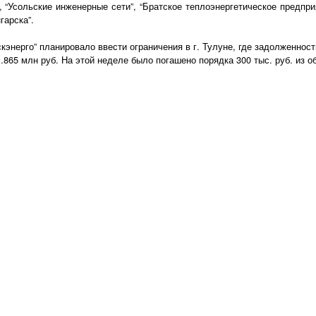
 “Усольские инженерные сети”, “Братское теплоэнергетическое предприя
гарска”.
кэнерго” планировало ввести ограничения в г. Тулуне, где задолженно
1.865 млн руб. На этой неделе было погашено порядка 300 тыс. руб. из 