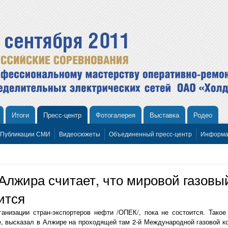
Итоги
Пресс-центр
Фотогалерея
Выставка
Родео
Публикации СМИ
Видеосюжеты
Объединенный пресс-центр
Информа
Алжира считает, что мировой газовы
ится
анизации стран-экспортеров нефти /ОПЕК/, пока не состоится. Такое
е, высказал в Алжире на проходящей там 2-й Международной газовой 