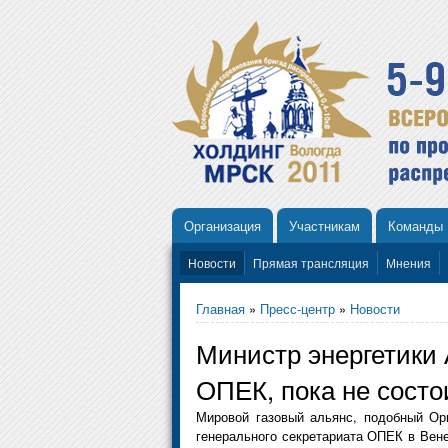
Организация
Участникам
Команды
Новости
Прямая трансляция
Мнения
Главная
»
Пресс-центр
»
Новости
Министр энергетики 
ОПЕК, пока не состо
Мировой газовый альянс, подобный Орг
генерального секретариата ОПЕК в Вен