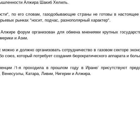
мышленности Алжира Шакиб Хелиль.
сти", по его словам, газодобывающие страны не готовы в настоящее
рьевых рынках "носит, подчас, разнополярный характер".
 Алжире форум организован для обмена мнениями крупных государств
мерики и Азии.
 можно и должно организовать сотрудничество в газовом секторе экон
бо союз, который потребует создания бюрократического аппарата и боль
енции /1-я проходила в прошлом году в Иране/ присутствуют предс
, Венесуэлы, Катара, Ливии, Нигерии и Алжира.