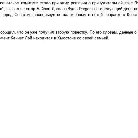
сенатском комитете стало принятие решения о принудительной явке Л
ра", сказал сенатор Байрон Дорган (Byron Dorgan) на следующий день п
в перед Сенатом, воспользуется заложенным в пятой поправке к Конс
 сообщил, что он уже получил вторую повестку. По его словам, данные о
омент Кеннет Лэй находится в Хьюстоне со своей семьей.