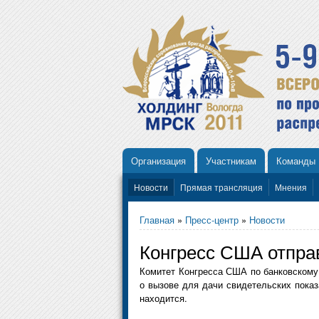
Организация
Участникам
Команды
Новости
Прямая трансляция
Мнения
Главная
»
Пресс-центр
»
Новости
Конгресс США отпра
Комитет Конгресса США по банковскому
о вызове для дачи свидетельских показа
находится.