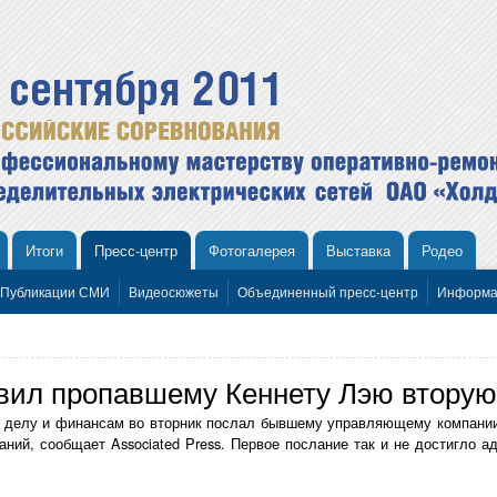
Итоги
Пресс-центр
Фотогалерея
Выставка
Родео
Публикации СМИ
Видеосюжеты
Объединенный пресс-центр
Информа
вил пропавшему Кеннету Лэю вторую
 делу и финансам во вторник послал бывшему управляющему компании
ний, сообщает Associated Press. Первое послание так и не достигло адр