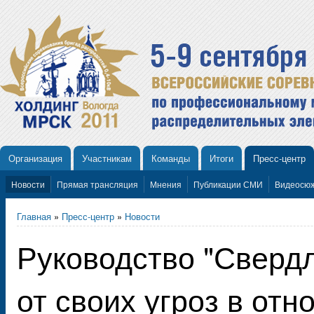
Организация
Участникам
Команды
Итоги
Пресс-центр
Новости
Прямая трансляция
Мнения
Публикации СМИ
Видеосю
Главная
»
Пресс-центр
»
Новости
Руководство "Свердл
от своих угроз в от