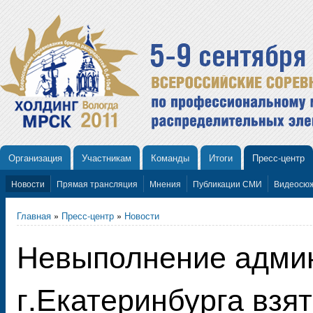
Организация
Участникам
Команды
Итоги
Пресс-центр
Новости
Прямая трансляция
Мнения
Публикации СМИ
Видеосю
Главная
»
Пресс-центр
»
Новости
Невыполнение адми
г.Екатеринбурга взя