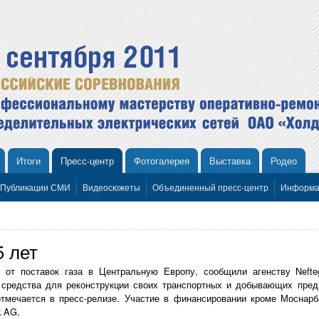
Итоги
Пресс-центр
Фотогалерея
Выставка
Родео
Публикации СМИ
Видеосюжеты
Объединенный пресс-центр
Информа
5 лет
" от поставок газа в Центральную Европу, сообщили агенству Nefte
 средства для реконструкции своих транспортных и добывающих пред
 отмечается в пресс-релизе. Участие в финансировании кроме Мосна
k AG.