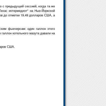
ю с предыдущей сессией, когда та же
Техас интермедиэт" на Нью-Йоркской
ов до отметки 19,49 долларов США, а
рским фьючерсам: один галлон этого
н галлон котельного мазута давали на
ларов США.