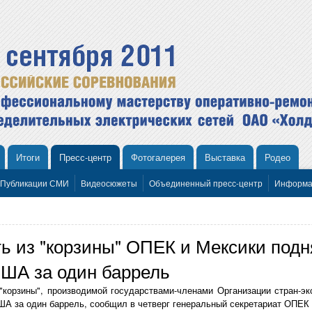
Итоги
Пресс-центр
Фотогалерея
Выставка
Родео
Публикации СМИ
Видеосюжеты
Объединенный пресс-центр
Информа
ь из "корзины" ОПЕК и Мексики подн
США за один баррель
"корзины", производимой государствами-членами Организации стран-эк
ША за один баррель, сообщил в четверг генеральный секретариат ОПЕК 