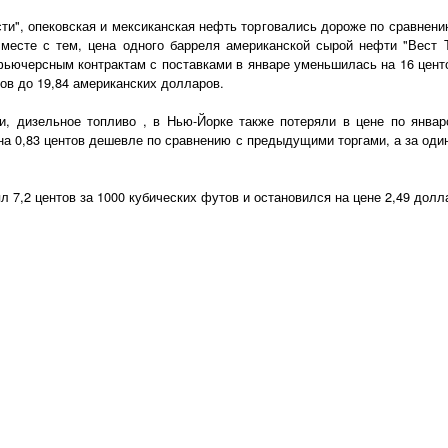
ти", опековская и мексиканская нефть торговались дороже по сравнени
месте с тем, цена одного барреля американской сырой нефти "Вест 
фьючерсным контрактам с поставками в январе уменьшилась на 16 цент
ов до 19,84 американских долларов.
и, дизельное топливо , в Нью-Йорке также потеряли в цене по янва
 на 0,83 центов дешевле по сравнению с предыдущими торгами, а за оди
л 7,2 центов за 1000 кубических футов и остановился на цене 2,49 дол