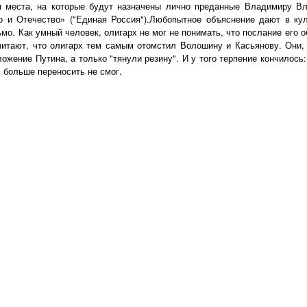
ся места, на которые будут назначены лично преданные Владимиру В
во и Отечество» ("Единая Россия").Любопытное объяснение дают в к
мо. Как умный человек, олигарх не мог не понимать, что послание его 
итают, что олигарх тем самым отомстил Волошину и Касьянову. Они,
жение Путина, а только "тянули резину". И у того терпение кончилось: 
 больше переносить не смог.