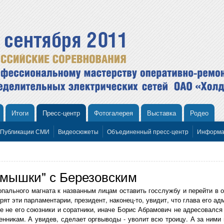
Итоги
Пресс-центр
Фотогалерея
Выставка
Родео
Публикации СМИ
Видеосюжеты
Объединенный пресс-центр
Информа
-мышки" с Березовским
пального магната к названным лицам оставить госслужбу и перейти в 
рят эти парламентарии, президент, наконец-то, увидит, что глава его а
е не его союзники и соратники, иначе Борис Абрамович не адресовался
никам. А увидев, сделает оргвыводы - уволит всю троицу. А за ними п