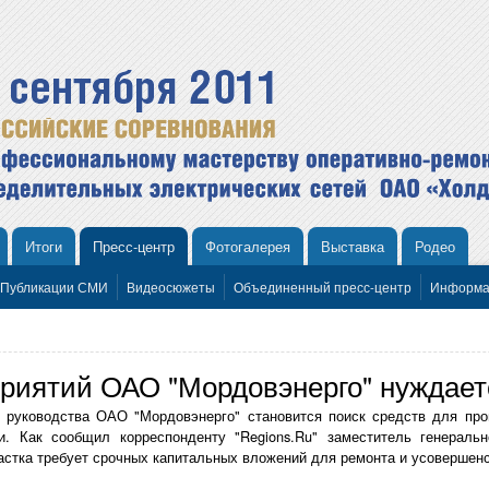
Итоги
Пресс-центр
Фотогалерея
Выставка
Родео
Публикации СМИ
Видеосюжеты
Объединенный пресс-центр
Информа
риятий ОАО "Мордовэнерго" нуждает
 руководства ОАО "Мордовэнерго" становится поиск средств для про
ки. Как сообщил корреспонденту "Regions.Ru" заместитель генераль
астка требует срочных капитальных вложений для ремонта и усовершенс