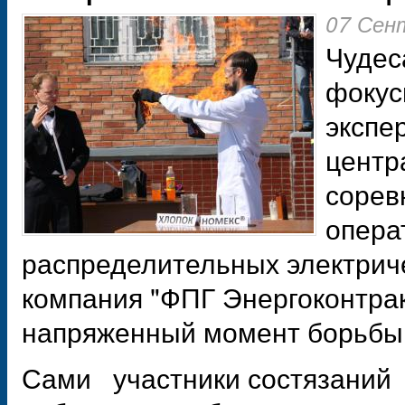
07 Сен
Чудес
фокус
экспе
центр
сорев
опера
распределительных электриче
компания "ФПГ Энергоконтрак
напряженный момент борьбы
Сами участники состязаний 