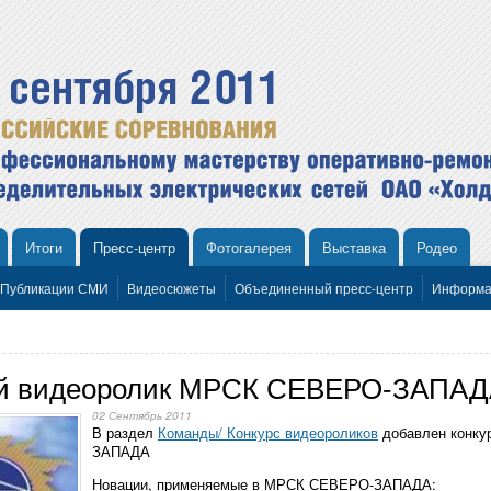
Итоги
Пресс-центр
Фотогалерея
Выставка
Родео
Публикации СМИ
Видеосюжеты
Объединенный пресс-центр
Информа
ый видеоролик МРСК СЕВЕРО-ЗАПА
02 Сентябрь 2011
В раздел
Команды/ Конкурс видеороликов
добавлен конку
ЗАПАДА
Новации, применяемые в МРСК СЕВЕРО-ЗАПАДА: