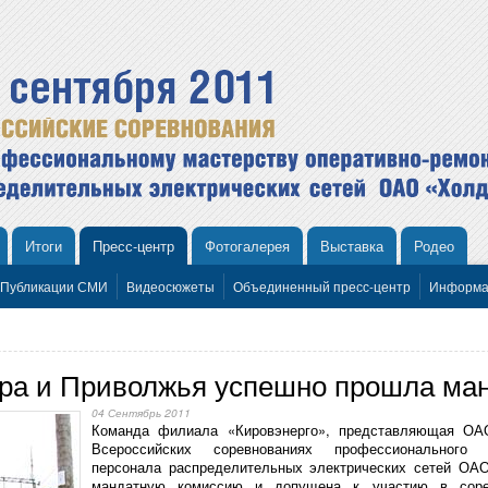
Итоги
Пресс-центр
Фотогалерея
Выставка
Родео
Публикации СМИ
Видеосюжеты
Объединенный пресс-центр
Информа
а и Приволжья успешно прошла ман
04 Сентябрь 2011
Команда филиала «Кировэнерго», представляющая О
Всероссийских соревнованиях профессионального м
персонала распределительных электрических сетей ОА
мандатную комиссию и допущена к участию в сорев