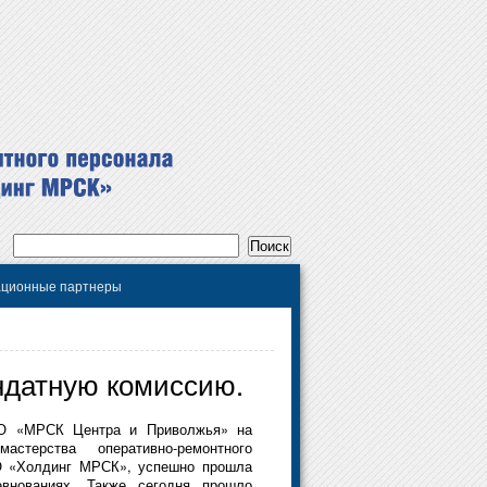
ционные партнеры
датную комиссию.
АО «МРСК Центра и Приволжья» на
астерства оперативно-ремонтного
О «Холдинг МРСК», успешно прошла
нованиях. Также сегодня прошло