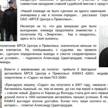
совместное заседание главной судейской миссии с предс
«Нашей команде не было сделано ни одного замечания.
экипировка у нас в полном порядке», - рассказал Серге
ОАО «МРСК Центра и Приволжья».
Несмотря на то, что два минувших дня были
выходными, команда продолжила знакомство с
полигоном УЦ «Энергетик». Как и ожидалось,
здесь есть свои ньюансы.
с полигоном МРСК Центра и Приволжья, значительно меньше по
лее компактно. Но, пообщавшись с судьями, мы провели
м», сделали определенные выводы и смогли скорректировать
ые условия», - поделился Александр Царегородцев, главный
оманды.
Вместе с кировчанами на полигон прибыли 2 бригадных
автомобиля МРСК Центра и Приволжья: КАМАЗ 43501, модиф
энергетиков, и «Садко» на базе ГАЗ 33081.
«Бригадную машину «Садко» мы получили в 2007 году, накануне
Автомобиль бывалый, но, тем не менее, до сих пор верой и правдо
– совсем новый. Дорога от Кирова до Вологды стала для него первы
длиной почти в 1000 километров автомобиль прошел успешно. В о
КАМАЗ выглядит вполне достойно. Более того, наши коллеги из
интерес», - отметил Александр Царегородцев.