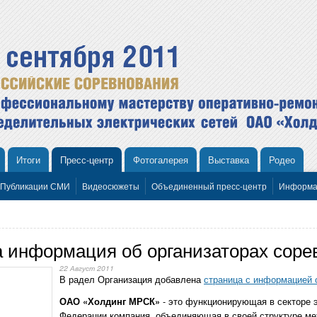
Итоги
Пресс-центр
Фотогалерея
Выставка
Родео
Публикации СМИ
Видеосюжеты
Объединенный пресс-центр
Информа
а информация об организаторах соре
22 Август 2011
В радел Организация добавлена
страница с информацией о
- это функционирующая в секторе 
ОАО «Холдинг МРСК»
Федерации компания, объединяющая в своей структуре м