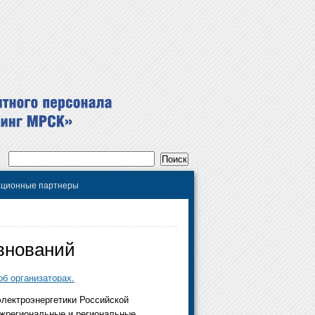
ционные партнеры
внований
б организаторах.
электроэнергетики Российской
ежрегиональные и региональные