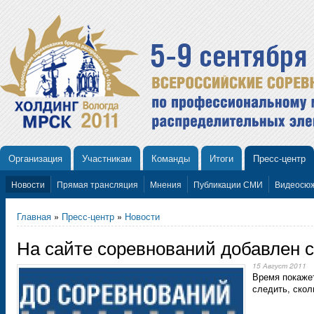
Организация
Участникам
Команды
Итоги
Пресс-центр
Новости
Прямая трансляция
Мнения
Публикации СМИ
Видеосю
Главная
»
Пресс-центр
»
Новости
На сайте соревнований добавлен с
15 Август 2011
Время покажет
следить, скол