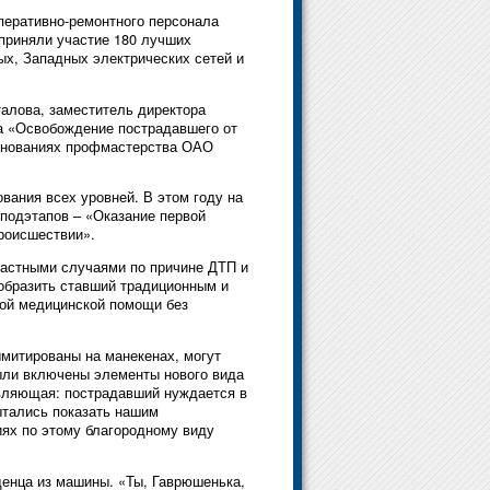
перативно-ремонтного персонала
риняли участие 180 лучших
х, Западных электрических сетей и
алова, заместитель директора
па «Освобождение пострадавшего от
евнованиях профмастерства ОАО
вания всех уровней. В этом году на
одэтапов – «Оказание первой
роисшествии».
частными случаями по причине ДТП и
ообразить ставший традиционным и
рвой медицинской помощи без
ымитированы на манекенах, могут
 были включены элементы нового вида
авляющая: пострадавший нуждается в
ытались показать нашим
иях по этому благородному виду
денца из машины. «Ты, Гаврюшенька,