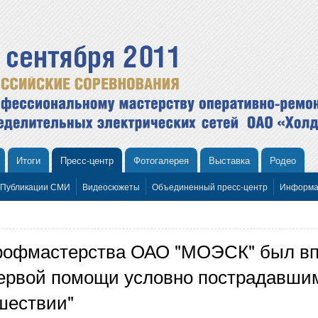
Итоги
Пресс-центр
Фотогалерея
Выставка
Родео
Публикации СМИ
Видеосюжеты
Объединенный пресс-центр
Информа
рофмастерства ОАО "МОЭСК" был вп
первой помощи условно пострадавшим
шествии"