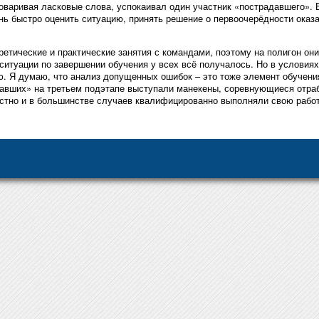
говаривая ласковые слова, успокаивал один участник «пострадавшего».
нь быстро оценить ситуацию, принять решение о первоочерёдности ока
етические и практические занятия с командами, поэтому на полигон он
ситуации по завершении обучения у всех всё получалось. Но в условия
ю. Я думаю, что анализ допущенных ошибок – это тоже элемент обучения
адавших» на третьем подэтапе выступали манекены, соревнующиеся отра
стно и в большинстве случаев квалифицированно выполняли свою работ