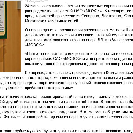
11 Август 2011
24 июня завершились Третьи комплексные соревнования о
распределительных сетей ОАО «МОЭСК». В мероприятии п
представителей профессии из Северных, Восточных, Южны
Московских кабельных сетей.
О нововведениях соревнований рассказывает Наталья Шат
департамента технической инспекции, старший судья эта
действия электрического тока на опоре ВЛ-10 кВ» на сор
«МОЭСК»:
«Наш этап является традиционным и включается в соревно
соревнованиях ОАО «МОЭСК» мы впервые ввели один из п
помощи условно пострадавшим в дорожно-транспортном п
Во-первых, это связано с произошедшими в Компании нес
ском регионе, а во-вторых, с желанием внести элемент новизны и разн
ода в год проводить теоретическую оценку знаний техники оказания пе
в в условиях, приближенных к реальным.
ы включили подэтап, ориентированный на практику. Травмы, которые с
бой другой ситуации, в том числе и на наших объектах. В логику этапа
ивается не просто техника оказания помощи, но и психологическая сост
, ему нужна и психологическая поддержка. Этот элемент общения мы п
х. Фактически наши ребята одними из первых участвовали в соревнован
таточно грубые мужские руки аккуратно и с нежностью вытаскивают мла