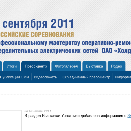
Итоги
Пресс-центр
Фотогалерея
Выставка
Родео
Публикации СМИ
Видеосюжеты
Объединенный пресс-центр
Информа
08 Сентябрь 2011
В раздел Выставка/ Участники добавлена информация о
З