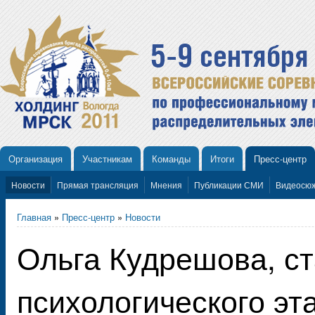
Организация
Участникам
Команды
Итоги
Пресс-центр
Новости
Прямая трансляция
Мнения
Публикации СМИ
Видеосю
Главная
»
Пресс-центр
»
Новости
Ольга Кудрешова, с
психологического эт