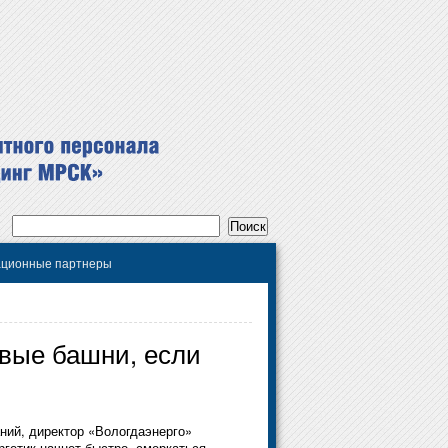
ционные партнеры
овые башни, если
ний, директор «Вологдаэнерго»
ргетик начнет быстро смеркаться