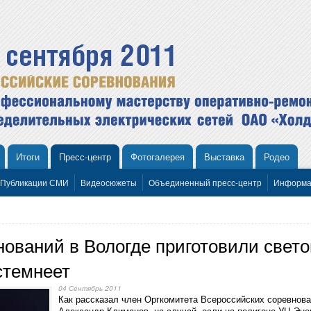
Итоги
Пресс-центр
Фотогалерея
Выставка
Родео
Публикации СМИ
Видеосюжеты
Объединенный пресс-центр
Информа
ований в Вологде приготовили свет
стемнеет
04 Сентябрь 2011
Как рассказал член Оргкомитета Всероссийских соревнова
Александр Климанов, на случай если на полигоне УЦ Эне