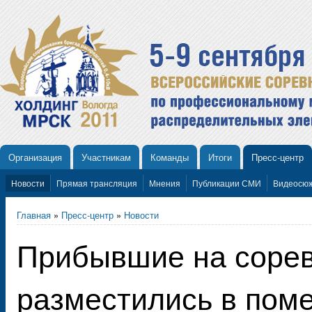
Организация
Участникам
Команды
Итоги
Пресс-центр
Новости
Прямая трансляция
Мнения
Публикации СМИ
Видеосю
Главная
»
Пресс-центр
»
Новости
Прибывшие на соре
разместились в пом