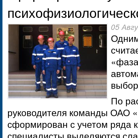
психофизиологическ
05 Авг
Одним
счита
«фаза
автом
выбор
По ра
руководителя команды ОАО «
сформирован с учетом ряда 
специалисты выделяются сл