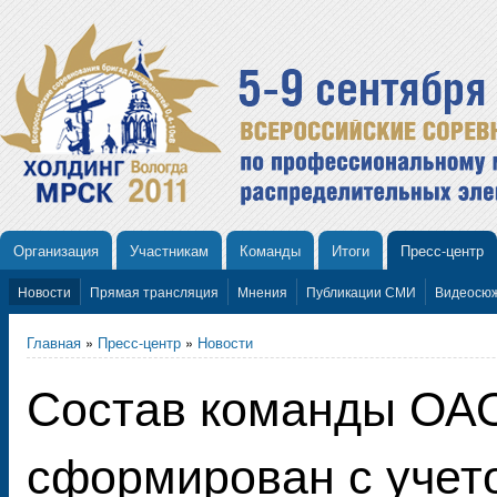
Организация
Участникам
Команды
Итоги
Пресс-центр
Новости
Прямая трансляция
Мнения
Публикации СМИ
Видеосю
Главная
»
Пресс-центр
»
Новости
Состав команды ОАО
сформирован с учет