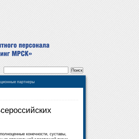
ционные партнеры
Всероссийских
 полноценные конечности, суставы,
ен из специальной эластичной ткани –