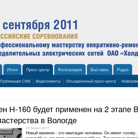
Итоги
Пресс-центр
Фотогалерея
Выставка
Родео
Публикации СМИ
Видеосюжеты
Объединенный пресс-центр
Информа
н Н-160 будет применен на 2 этапе 
астерства в Вологде
30 Август 2011
Новый манекен - это имитация человека. Он имеет голову,
весит 60 кг, его рост составляет 160 см. Тренажер выполн