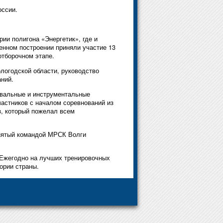
оссии.
ии полигона «Энергетик», где и
венном построении приняли участие 13
отборочном этапе.
ологодской области, руководство
ний.
евальные и инструментальные
частников с началом соревнований из
з, который пожелал всем
днятый командой МРСК Волги
 Ежегодно на лучших тренировочных
тории страны.