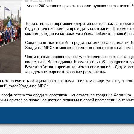
05 Сентябрь 2011
Более 200 человек приветствовали лучших энергетиков Р
Торжественная церемония открытия состоялась на территор
будут в течение недели проходить состязания. В торжест
команд, каждая из которых уже была победительницей на 
Среди почетных гостей – представители органов власти В
Холдинга МРСК и межрегиональных электросетевых компа
Чести открыть соревнования удостоились известные танц
коллективы Вологодчины. Кроме того, чтобы поздравить у
Великого Устюга прибыл талисман состязаний – Дед Моро
«продемонстрировать хорошие результаты».
а можно считать официально открытыми – об этом свидетельствует по
аний) флаг Холдинга МРСК.
 профмастерства среди энергетиков – многолетняя традиция Холдинга.
ки и борются за право называться лучшими в своей профессии на терри