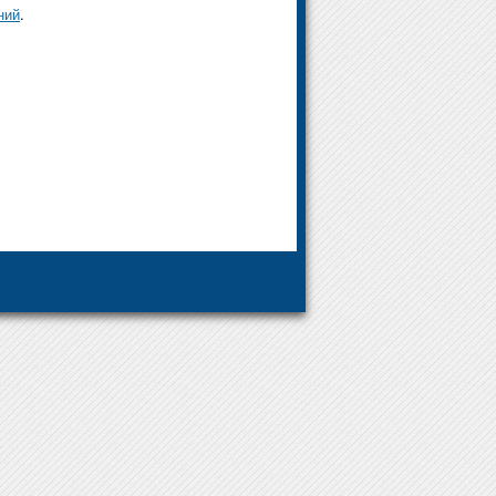
ний
.