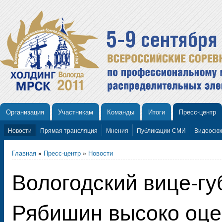
Организация
Участникам
Команды
Итоги
Пресс-центр
Новости
Прямая трансляция
Мнения
Публикации СМИ
Видеосю
Главная
»
Пресс-центр
»
Новости
Вологодский вице-гу
Рябишин высоко оце