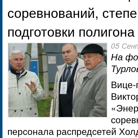
соревнований, степ
подготовки полигона
05 Сен
На фо
Турло
Вице-
Викто
«Энер
сорев
персонала распредсетей Хол