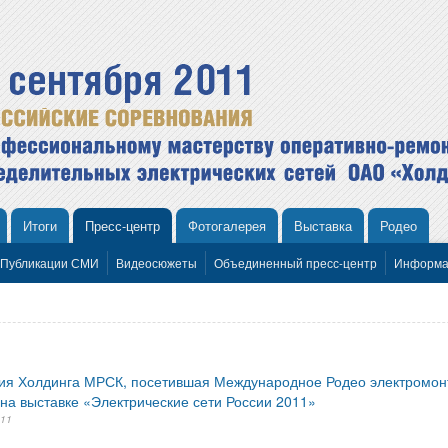
Итоги
Пресс-центр
Фотогалерея
Выставка
Родео
Публикации СМИ
Видеосюжеты
Объединенный пресс-центр
Информа
ия Холдинга МРСК, посетившая Международное Родео электромонте
 на выставке «Электрические сети России 2011»
011