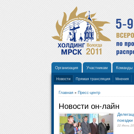
Организация
Участникам
Команды
Новости
Прямая трансляция
Мнения
Главная
»
Пресс-центр
Новости он-лайн
Делегац
поездки
22 Июнь 2