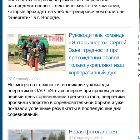
распределительных электрических сетей компании,
которые проходят на учебно-тренировочном полигоне
"Энергетик" в г. Вологде.
Руководитель команды
«Янтарьэнерго» Сергей
Н
Заев: трудности при
н
прохождении этапов
т
только укрепляют наш
с
корпоративный дух
у
07 Сентябрь 2011
Несмотря на сложности, возникшие у команды
энергетиков ОАО «Янтарьэнерго» при прохождении в
первый день соревнований третьего этапа, энергетики
проявили упорство в соревновательной борьбе и уже
показали успешные результаты в последующие дни
соревнований.
Новая фотогалерея
07 Сентябрь 2011