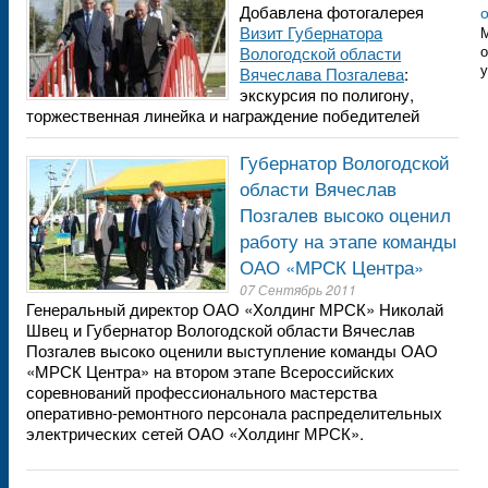
Добавлена фотогалерея
Визит Губернатора
М
о
Вологодской области
у
Вячеслава Позгалева
:
экскурсия по полигону,
торжественная линейка и награждение победителей
Губернатор Вологодской
области Вячеслав
Позгалев высоко оценил
работу на этапе команды
ОАО «МРСК Центра»
07 Сентябрь 2011
Генеральный директор ОАО «Холдинг МРСК» Николай
Швец и Губернатор Вологодской области Вячеслав
Позгалев высоко оценили выступление команды ОАО
«МРСК Центра» на втором этапе Всероссийских
соревнований профессионального мастерства
оперативно-ремонтного персонала распределительных
электрических сетей ОАО «Холдинг МРСК».