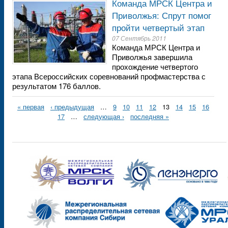
Команда МРСК Центра и
Приволжья: Спрут помог
пройти четвертый этап
07 Сентябрь 2011
Команда МРСК Центра и
Приволжья завершила
прохождение четвертого
этапа Всероссийских соревнований профмастерства с
результатом 176 баллов.
« первая
‹ предыдущая
…
9
10
11
12
13
14
15
16
17
…
следующая ›
последняя »