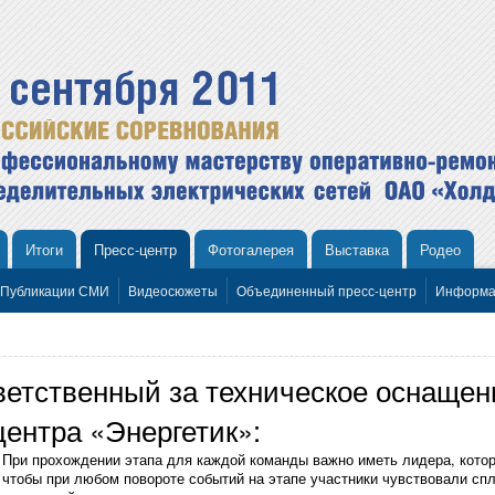
Итоги
Пресс-центр
Фотогалерея
Выставка
Родео
Публикации СМИ
Видеосюжеты
Объединенный пресс-центр
Информа
тственный за техническое оснащение
центра «Энергетик»:
При прохождении этапа для каждой команды важно иметь лидера, котор
чтобы при любом повороте событий на этапе участники чувствовали сп