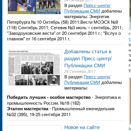
В раздел
Пресс-центр/
Публикации СМИ
добалены
материалы: Энергетик
Петербурга № 10 Октябрь (58) 2011;Вести МОЭСК №9
(118) Сентябрь 2011; Сетевик №3 июль – сентябрь, 2011;
"Заводоуковские вести" от 20 сентября 2011 г.; "Вслух о
Н
главном" от 16 сентября 2011 г.
О
Н
н
Добавлены статьи в
т
раздел Пресс-центр/
м
Публикации СМИ
с
у
29 Сентябрь 2011
В раздел
Пресс-центр/
Публикации СМИ
добалены
материалы:
Победить лучших - особое мастерство
- Энергетика и
промышленность России, №18 (182)
Эталон мастерства
- Промышленный еженедельник
№32 (395), 19-25 сентября 2011
Новое на сайте