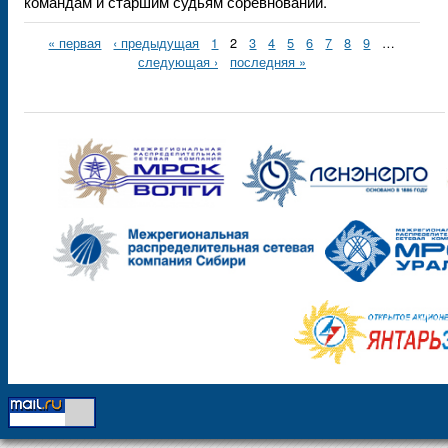
командам и старшим судьям соревнований.
« первая
‹ предыдущая
1
2
3
4
5
6
7
8
9
…
следующая ›
последняя »