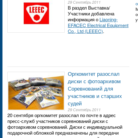
29 Сентябрь 2011
о
В раздел Выставка/
М
Участники добавлена
о
информация о
Liaoning-
у
EFACEC Electrical Equipment
Co., Ltd (LEEEC)
.
Оргкомитет разослал
диски с фотоархивом
Соревнований для
участников и старших
судей
29 Сентябрь 2011
20 сентября оргкомитет разослал по почте в адрес
пресс-служб участников соревнований диски с
фотоархивом соревнований. Диски с индивидуальной
подарочной обложкой предназначены для передачи