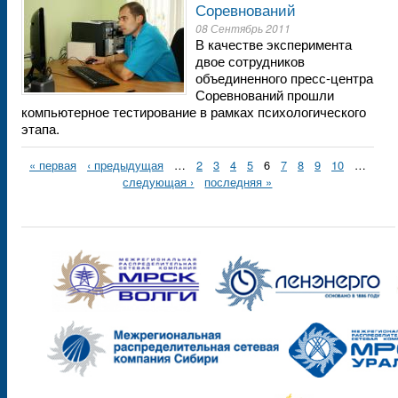
Соревнований
08 Сентябрь 2011
В качестве эксперимента
двое сотрудников
объединенного пресс-центра
Соревнований прошли
компьютерное тестирование в рамках психологического
этапа.
« первая
‹ предыдущая
…
2
3
4
5
6
7
8
9
10
…
следующая ›
последняя »