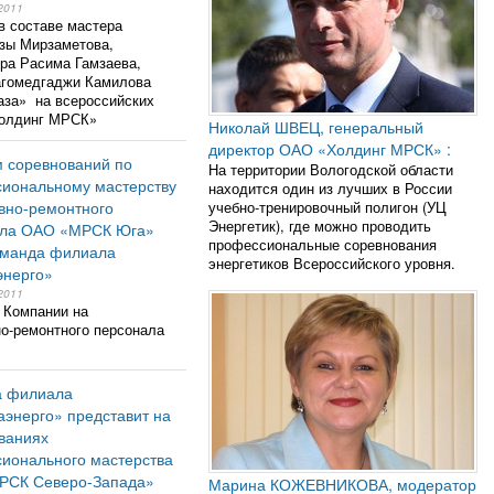
2011
в составе мастера
зы Мирзаметова,
ра Расима Гамзаева,
агомедгаджи Камилова
за» на всероссийских
Холдинг МРСК»
Николай ШВЕЦ, генеральный
директор ОАО «Холдинг МРСК» :
 соревнований по
На территории Вологодской области
иональному мастерству
находится один из лучших в России
вно-ремонтного
учебно-тренировочный полигон (УЦ
Энергетик), где можно проводить
ала ОАО «МРСК Юга»
профессиональные соревнования
оманда филиала
энергетиков Всероссийского уровня.
энерго»
2011
 Компании на
о-ремонтного персонала
а филиала
аэнерго» представит на
ваниях
ионального мастерства
РСК Северо-Запада»
Марина КОЖЕВНИКОВА, модератор