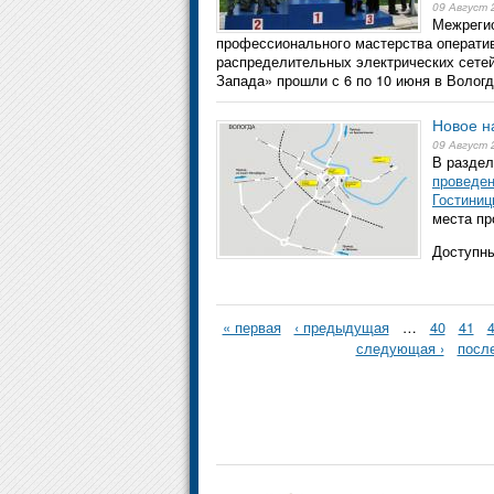
09 Август 
Межреги
профессионального мастерства операти
распределительных электрических сет
Запада» прошли с 6 по 10 июня в Вологд
Новое н
09 Август 
В разде
проведен
Гостиниц
места пр
Доступны
« первая
‹ предыдущая
…
40
41
следующая ›
посл