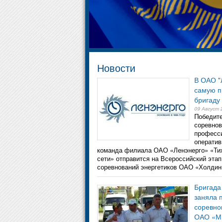
Новости
В ОАО "
самую 
бригаду
09 Август 
Победит
соревнов
професс
оператив
команда филиала ОАО «Ленэнерго» «Тих
сети» отправится на Всероссийский эта
соревнований энергетиков ОАО «Холдин
Бригада
заняла 
соревно
ОАО «МР