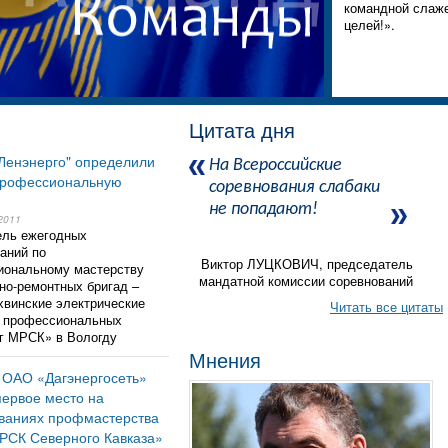
командной слаже
целей!».
Цитата дня
Ленэнерго" определили
На Всероссийские
профессиональную
соревнования слабаки
не попадают!
2011
ель ежегодных
аний по
Виктор ЛУЦКОВИЧ, председатель
иональному мастерству
мандатной комиссии соревнований
но-ремонтных бригад –
винские электрические
Читать все цитаты
п профессиональных
г МРСК» в Вологду
Мнения
 ОАО «Дагэнергосеть»
первое место на
ваниях профмастерства
СК Северного Кавказа»