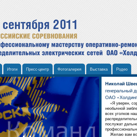
Итоги
Пресс-центр
Фотогалерея
Выставка
Родео
Николай Шве
генеральный д
ОАО «Холдинг
«Я уверен, сор
необычной эмбле
всех уголков на
распределительн
послужат дальн
профессионально
Желаю вам воли