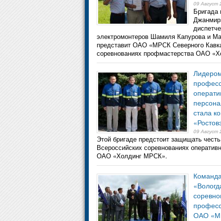
09 Август 
Бригада 
Джанмир
диспетче
электромонтеров Шамиля Капурова и М
представит ОАО «МРСК Северного Кавка
соревнованиях профмастерства ОАО «
Лидером
професс
операти
персон
стала к
«Ростов
09 Август 
Этой бригаде предстоит защищать честь
Всероссийских соревнованиях оперативн
ОАО «Холдинг МРСК».
Команд
«Вологд
соревно
професс
ОАО «М