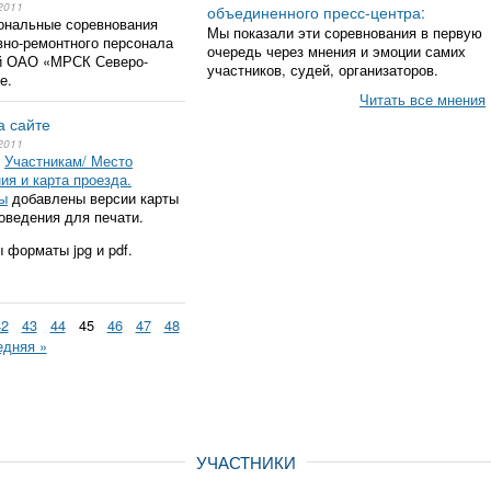
2011
объединенного пресс-центра:
ональные соревнования
Мы показали эти соревнования в первую
вно-ремонтного персонала
очередь через мнения и эмоции самих
ей ОАО «МРСК Северо-
участников, судей, организаторов.
е.
Читать все мнения
а сайте
2011
л
Участникам/ Место
ия и карта проезда.
ы
добавлены версии карты
оведения для печати.
 форматы jpg и pdf.
42
43
44
45
46
47
48
едняя »
УЧАСТНИКИ