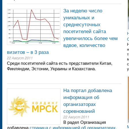
За неделю число
уникальных и
среднесуточных
посетителей сайта
увеличилось более чем
вдвое, количество
Н
н
визитов – в 3 раза
т
22 Август 2011
Среди посетителей сайта есть представители Китая,
с
Финляндии, Эстонии, Украины и Казахстана.
у
На портал добавлена
информация об
организаторах
соревнований
22 Август 2011
В радел Организация
добавлена
страница с информацией об организаторах.