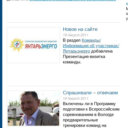
М
о
у
Новое на сайте
19 Август 2011
В раздел
Команды/
Информация об участниках/
Янтарьэнерго
добавлена
Презентация-визитка
команды.
Спрашивали – отвечаем
19 Август 2011
Включены ли в Программу
подготовки к Всероссийским
соревнованиям в Вологде
предварительные
тренировки команд на