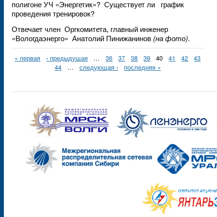
полигоне УЧ «Энергетик»? Существует ли график
проведения тренировок?
Отвечает член Оргкомитета, главный инженер
«Вологдаэнерго» Анатолий Пинижанинов
(на фото)
.
« первая
‹ предыдущая
…
36
37
38
39
40
41
42
43
44
…
следующая ›
последняя »