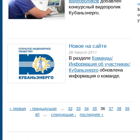
видеороликов
добавлен
о
конкурсный видеоролик
М
Кубаньэнерго.
о
у
Новое на сайте
26 Август 2011
В разделе
Команды/
Информация об участниках/
Кубаньэнерго
обновлена
информация о команде.
« первая
‹ предыдущая
…
32
33
34
35
36
37
38
39
40
…
следующая ›
последняя »