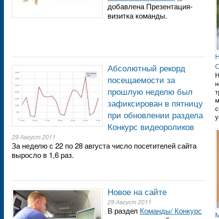
добавлена Презентация-
визитка команды.
Н
О
Абсолютный рекорд
Н
посещаемости за
н
прошлую неделю был
т
м
зафиксирован в пятницу
с
при обновлении раздела
у
Конкурс видеороликов
29 Август 2011
За неделю с 22 по 28 августа число посетителей сайта
выросло в 1,6 раз.
Новое на сайте
29 Август 2011
В раздел
Команды/ Конкурс